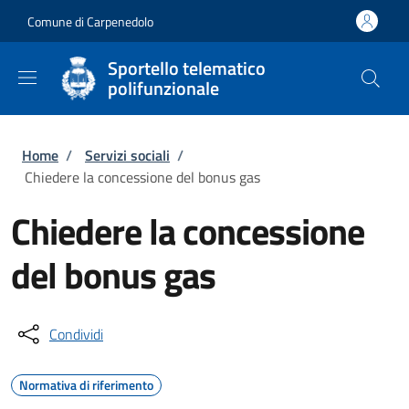
Salta al contenuto principale
Skip to footer content
Comune di Carpenedolo
Sportello telematico
polifunzionale
Briciole di pane
Home
/
Servizi sociali
/
Chiedere la concessione del bonus gas
Chiedere la concessione
del bonus gas
Condividi
Normativa di riferimento