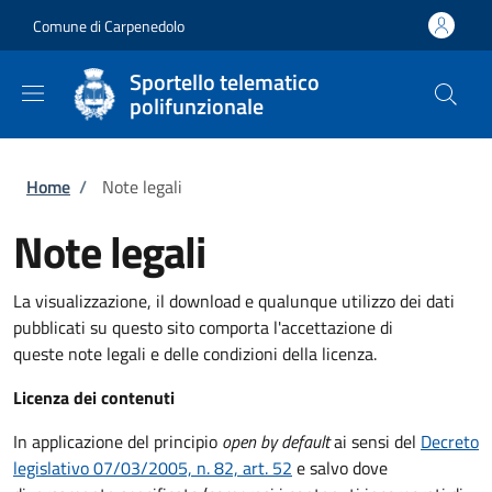
Salta al contenuto principale
Skip to footer content
Comune di Carpenedolo
Sportello telematico
polifunzionale
Briciole di pane
Home
/
Note legali
Note legali
La visualizzazione, il download e qualunque utilizzo dei dati
pubblicati su questo sito comporta l'accettazione di
queste note legali e delle condizioni della licenza.
Licenza dei contenuti
In applicazione del principio
open by default
ai sensi del
Decreto
legislativo 07/03/2005, n. 82, art. 52
e salvo dove