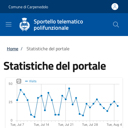
Salta al contenuto principale
Skip to footer content
Comune di Carpenedolo
Sportello telematico
polifunzionale
Briciole di pane
Home
/
Statistiche del portale
Statistiche del portale