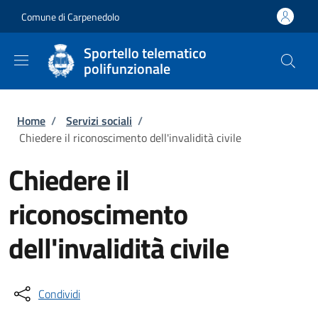
Salta al contenuto principale
Skip to footer content
Comune di Carpenedolo
Sportello telematico
polifunzionale
Briciole di pane
Home
/
Servizi sociali
/
Chiedere il riconoscimento dell'invalidità civile
Chiedere il
riconoscimento
dell'invalidità civile
Condividi