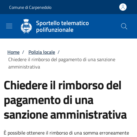
Salta al contenuto principale
Skip to footer content
Comune di Carpenedolo
Sportello telematico
polifunzionale
Briciole di pane
Home
/
Polizia locale
/
Chiedere il rimborso del pagamento di una sanzione
amministrativa
Chiedere il rimborso del
pagamento di una
sanzione amministrativa
È possibile ottenere il rimborso di una somma erroneamente