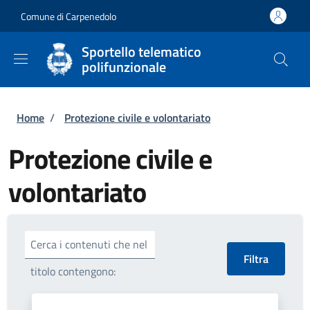
Salta al contenuto principale
Skip to footer content
Comune di Carpenedolo
Sportello telematico
polifunzionale
Briciole di pane
Home
/
Protezione civile e volontariato
Protezione civile e
volontariato
Cerca i contenuti che nel
titolo contengono: