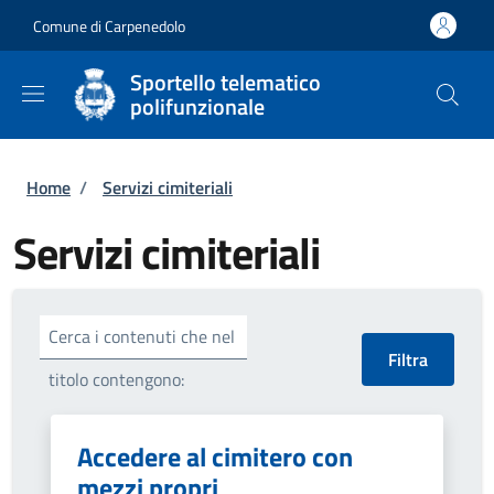
Salta al contenuto principale
Skip to footer content
Comune di Carpenedolo
Sportello telematico
polifunzionale
Briciole di pane
Home
/
Servizi cimiteriali
Servizi cimiteriali
Cerca i contenuti che nel
titolo contengono:
Accedere al cimitero con
mezzi propri