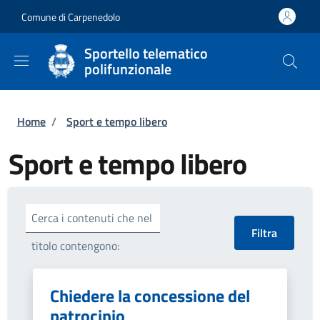
Salta al contenuto principale
Skip to footer content
Comune di Carpenedolo
Sportello telematico
polifunzionale
Briciole di pane
Home
/
Sport e tempo libero
Sport e tempo libero
Cerca i contenuti che nel
titolo contengono:
Chiedere la concessione del
patrocinio