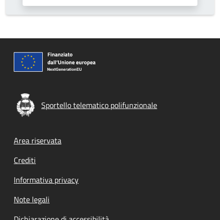
Sportello telematico polifunzionale
Footer menu
Area riservata
Crediti
Informativa privacy
Note legali
Dichiarazione di accessibilità