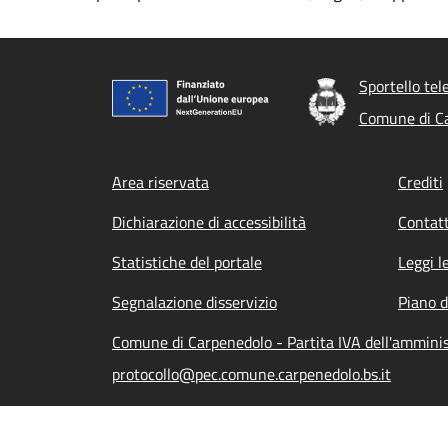
Sportello tel
Comune di C
Footer menu
Area riservata
Crediti
Dichiarazione di accessibilità
Contatt
Statistiche del portale
Leggi l
Segnalazione disservizio
Piano d
Comune di Carpenedolo - Partita IVA dell'ammin
protocollo@pec.comune.carpenedolo.bs.it