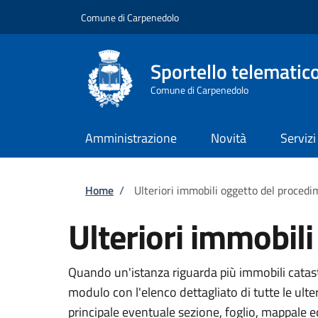
Salta al contenuto principale
Skip to footer content
Comune di Carpenedolo
Sportello telematic
Comune di Carpenedolo
Amministrazione
Novità
Servizi
Briciole di pane
Home
/
Ulteriori immobili oggetto del proced
Ulteriori immobil
Quando un'istanza riguarda più immobili catasta
modulo con l'elenco dettagliato di tutte le ult
principale eventuale sezione, foglio, mappale 