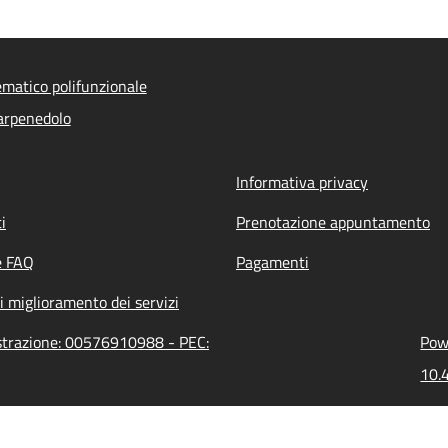
ematico polifunzionale
arpenedolo
Informativa privacy
i
Prenotazione appuntamento
e FAQ
Pagamenti
i miglioramento dei servizi
istrazione: 00576910988 - PEC:
Powe
10.4