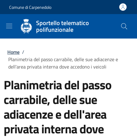
Salta al contenuto principale
Skip to footer content
Comune di Carpenedolo
Sportello telematico
polifunzionale
Briciole di pane
Home
/
Planimetria del passo carrabile, delle sue adiacenze e
dell'area privata interna dove accedono i veicoli
Planimetria del passo
carrabile, delle sue
adiacenze e dell'area
privata interna dove