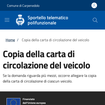
Salta al contenuto principale
Skip to footer content
Comune di Carpenedolo
Sportello telematico
polifunzionale
Briciole di pane
Home
/
Copia della carta di circolazione del veicolo
Copia della carta di
circolazione del veicolo
Se la domanda riguarda più mezzi, occorre allegare la copia
della carta di circolazione di ciascun veicolo.