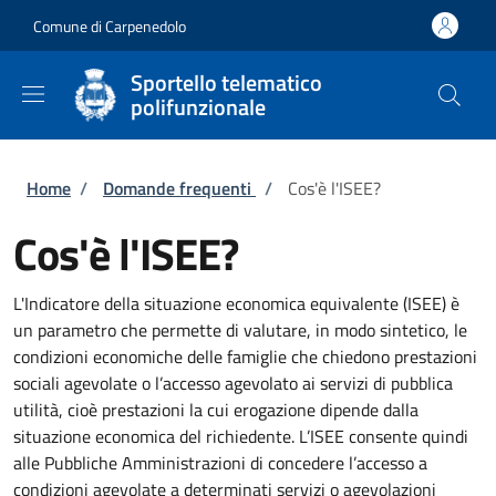
Salta al contenuto principale
Skip to footer content
Comune di Carpenedolo
Sportello telematico
polifunzionale
Briciole di pane
Home
/
Domande frequenti
/
Cos'è l'ISEE?
Cos'è l'ISEE?
L'Indicatore della situazione economica equivalente (ISEE) è
un parametro che permette di valutare, in modo sintetico, le
condizioni economiche delle famiglie che chiedono prestazioni
sociali agevolate o l’accesso agevolato ai servizi di pubblica
utilità, cioè prestazioni la cui erogazione dipende dalla
situazione economica del richiedente. L’ISEE consente quindi
alle Pubbliche Amministrazioni di concedere l’accesso a
condizioni agevolate a determinati servizi o agevolazioni