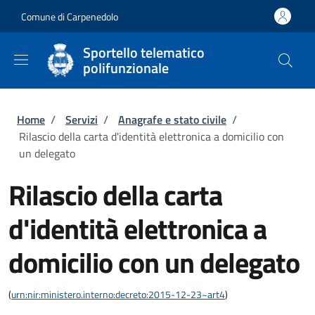
Salta al contenuto principale
Skip to footer content
Comune di Carpenedolo
Sportello telematico
polifunzionale
Briciole di pane
Home
/
Servizi
/
Anagrafe e stato civile
/
Rilascio della carta d'identità elettronica a domicilio con
un delegato
Rilascio della carta
d'identità elettronica a
domicilio con un delegato
(
urn:nir:ministero.interno:decreto:2015-12-23~art4
)