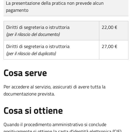
Tipo di pagamento
Importo
La presentazione della pratica non prevede alcun
pagamento
Diritti di segreteria o istruttoria
22,00 €
(per il rilascio del documento)
Diritti di segreteria o istruttoria
27,00 €
(per il rilascio del duplicato)
Cosa serve
Per accedere al servizio, assicurati di avere tutta la
documentazione prevista.
Cosa si ottiene
Quando il procedimento amministrativo si conclude
positivamente si ottiene la carta d'identità elettronica (CIE).