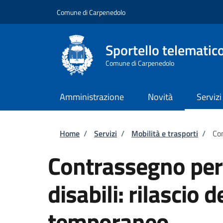
Salta al contenuto principale
Skip to footer content
Comune di Carpenedolo
Sportello telematic
Comune di Carpenedolo
Amministrazione
Novità
Servizi
Briciole di pane
Home
/
Servizi
/
Mobilità e trasporti
/
Con
Contrassegno per v
disabili: rilascio
temporaneo