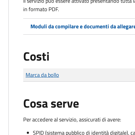
Il servizio può essere attivato presentando tutta
in formato PDF.
Moduli da compilare e documenti da allegar
Costi
Tipo di pagamento
Importo
Marca da bollo
Cosa serve
Per accedere al servizio, assicurati di avere:
SPID (sistema pubblico di identità digitale), ca