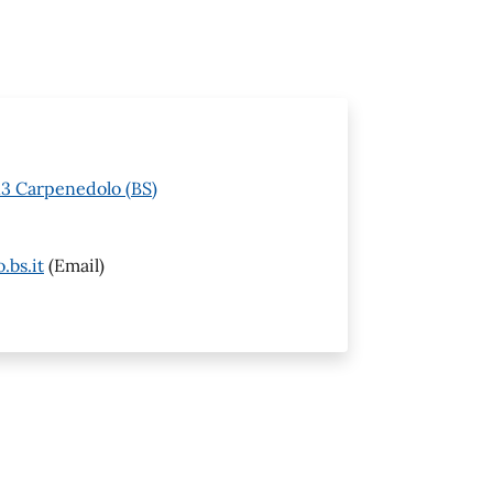
013 Carpenedolo (BS)
.bs.it
(Email)