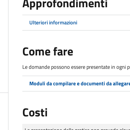
Approfondimenti
Ulteriori informazioni
Come fare
Le domande possono essere presentate in ogni pe
Moduli da compilare e documenti da allegar
Costi
Tipo di pagamento
Importo