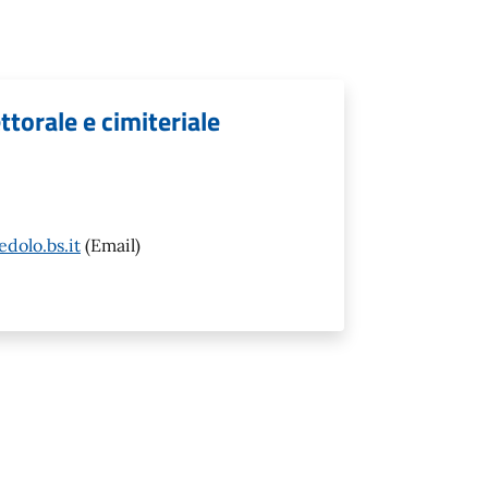
ettorale e cimiteriale
dolo.bs.it
(Email)