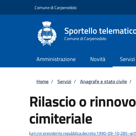
Salta al contenuto principale
Skip to footer content
Comune di Carpenedolo
Sportello telematic
Comune di Carpenedolo
Amministrazione
Novità
Servizi
Briciole di pane
Home
/
Servizi
/
Anagrafe e stato civile
/
Rilascio o rinnov
cimiteriale
(
urn:nir:presidente.repubblica:decreto:1990-09-10;285~ar