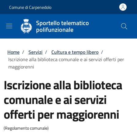
Salta al contenuto principale
Skip to footer content
Comune di Carpenedolo
Sportello telematico
polifunzionale
Briciole di pane
Home
/
Servizi
/
Cultura e tempo libero
/
Iscrizione alla biblioteca comunale e ai servizi offerti per
maggiorenni
Iscrizione alla biblioteca
comunale e ai servizi
offerti per maggiorenni
(Regolamento comunale)