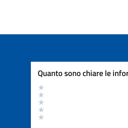
Quanto sono chiare le info
Valutazione
Valuta 5 stelle su 5
Valuta 4 stelle su 5
Valuta 3 stelle su 5
Valuta 2 stelle su 5
Valuta 1 stelle su 5