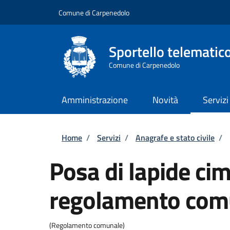
Salta al contenuto principale
Skip to footer content
Comune di Carpenedolo
Sportello telematic
Comune di Carpenedolo
Amministrazione
Novità
Servizi
Briciole di pane
Home
/
Servizi
/
Anagrafe e stato civile
/
Posa di lapide cimi
regolamento com
(Regolamento comunale)