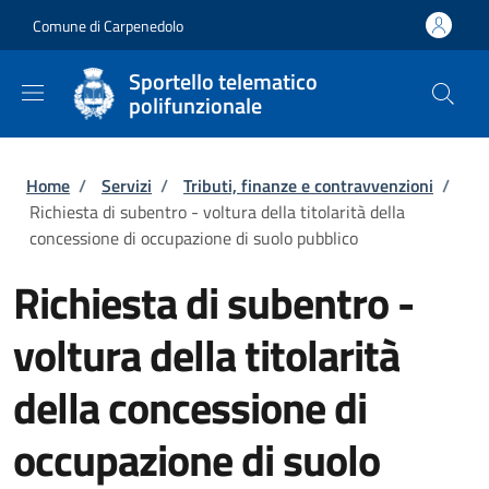
Salta al contenuto principale
Skip to footer content
Comune di Carpenedolo
Sportello telematico
polifunzionale
Briciole di pane
Home
/
Servizi
/
Tributi, finanze e contravvenzioni
/
Richiesta di subentro - voltura della titolarità della
concessione di occupazione di suolo pubblico
Richiesta di subentro -
voltura della titolarità
della concessione di
occupazione di suolo