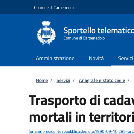
Salta al contenuto principale
Skip to footer content
Comune di Carpenedolo
Sportello telematic
Comune di Carpenedolo
Amministrazione
Novità
Servizi
Briciole di pane
Home
/
Servizi
/
Anagrafe e stato civile
/
Trasporto di cadav
mortali in territor
(
urn:nir:presidente.repubblica:decreto:1990-09-10;285~ar