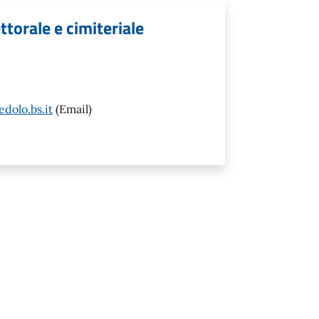
ettorale e cimiteriale
dolo.bs.it
(Email)