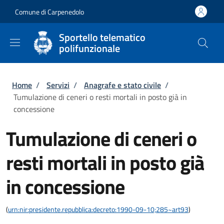
Salta al contenuto principale
Skip to footer content
Comune di Carpenedolo
Sportello telematico
polifunzionale
Briciole di pane
Home
/
Servizi
/
Anagrafe e stato civile
/
Tumulazione di ceneri o resti mortali in posto già in
concessione
Tumulazione di ceneri o
resti mortali in posto già
in concessione
(
urn:nir:presidente.repubblica:decreto:1990-09-10;285~art93
)