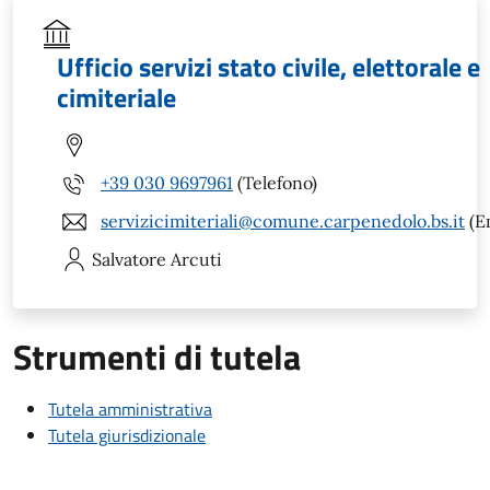
Ufficio servizi stato civile, elettorale e
cimiteriale
+39 030 9697961
(Telefono)
servizicimiteriali@comune.carpenedolo.bs.it
(E
Salvatore
Arcuti
Strumenti di tutela
Tutela amministrativa
Tutela giurisdizionale