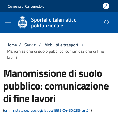
Salta al contenuto principale
Skip to footer content
Comune di Carpenedolo
Sportello telematico
polifunzionale
Briciole di pane
Home
/
Servizi
/
Mobilità e trasporti
/
Manomissione di suolo pubblico: comunicazione di fine
lavori
Manomissione di suolo
pubblico: comunicazione
di fine lavori
(
urn:nir:stato:decreto.legislativo:1992-04-30;285~art21
)