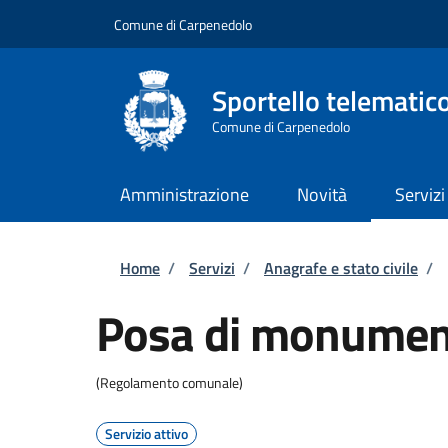
Salta al contenuto principale
Skip to footer content
Comune di Carpenedolo
Sportello telematic
Comune di Carpenedolo
Amministrazione
Novità
Servizi
Briciole di pane
Home
/
Servizi
/
Anagrafe e stato civile
/
Posa di monument
(Regolamento comunale)
Servizio attivo