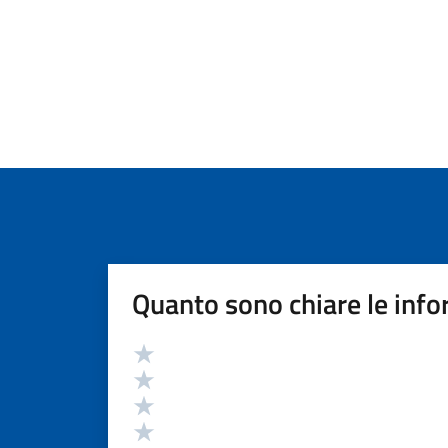
Quanto sono chiare le info
Valutazione
Valuta 5 stelle su 5
Valuta 4 stelle su 5
Valuta 3 stelle su 5
Valuta 2 stelle su 5