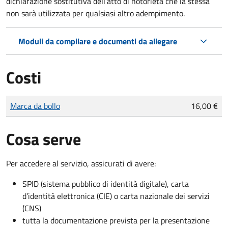
dichiarazione sostitutiva dell’atto di notorietà che la stessa
non sarà utilizzata per qualsiasi altro adempimento.
Moduli da compilare e documenti da allegare
Costi
Tipo di pagamento
Importo
Marca da bollo
16,00 €
Cosa serve
Per accedere al servizio, assicurati di avere:
SPID (sistema pubblico di identità digitale), carta
d’identità elettronica (CIE) o carta nazionale dei servizi
(CNS)
tutta la documentazione prevista per la presentazione