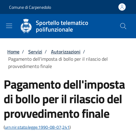
Salta al contenuto principale
Skip to footer content
Comune di Carpenedolo
Sportello telematico
polifunzionale
Briciole di pane
Home
/
Servizi
/
Autorizzazioni
/
Pagamento dell'imposta di bollo per il rilascio del
provvedimento finale
Pagamento dell'imposta
di bollo per il rilascio del
provvedimento finale
(
urn:nir:stato:legge:1990-08-07;241
)