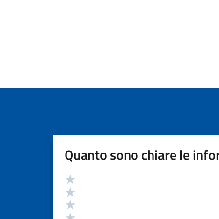
Quanto sono chiare le info
Valutazione
Valuta 5 stelle su 5
Valuta 4 stelle su 5
Valuta 3 stelle su 5
Valuta 2 stelle su 5