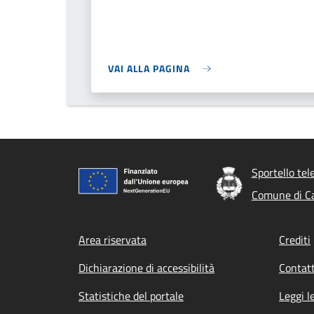
VAI ALLA PAGINA
Sportello tel
Comune di C
Footer menu
Area riservata
Crediti
Dichiarazione di accessibilità
Contatt
Statistiche del portale
Leggi l