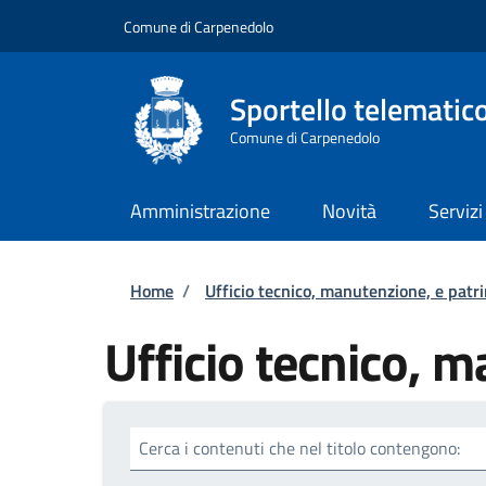
Salta al contenuto principale
Skip to footer content
Comune di Carpenedolo
Sportello telematic
Comune di Carpenedolo
Amministrazione
Novità
Servizi
Briciole di pane
Home
/
Ufficio tecnico, manutenzione, e patr
Ufficio tecnico, 
Cerca i contenuti che nel titolo contengono: