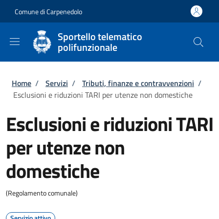
Salta al contenuto principale
Skip to footer content
Comune di Carpenedolo
Sportello telematico
polifunzionale
Briciole di pane
Home
/
Servizi
/
Tributi, finanze e contravvenzioni
/
Esclusioni e riduzioni TARI per utenze non domestiche
Esclusioni e riduzioni TARI
per utenze non
domestiche
(Regolamento comunale)
Servizio attivo