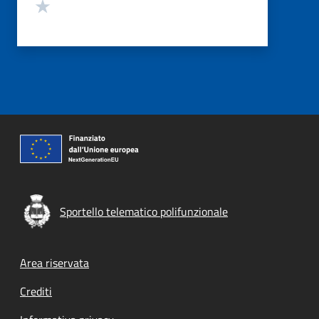
Valuta 1 stelle su 5
Sportello telematico polifunzionale
Footer menu
Area riservata
Crediti