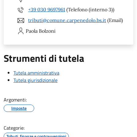
+39 030 9697961
(Telefono (interno 3))
tributi@comune.carpenedolo.bs.it
(Email)
Paola
Bolzoni
Strumenti di tutela
Tutela amministrativa
Tutela giurisdizionale
Argomenti:
Imposte
Categorie:
Tributi, finanze e contravvenzioni