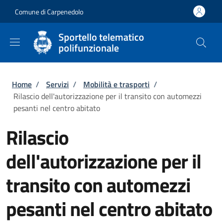
Salta al contenuto principale
Skip to footer content
Comune di Carpenedolo
Sportello telematico
polifunzionale
Briciole di pane
Home
/
Servizi
/
Mobilità e trasporti
/
Rilascio dell'autorizzazione per il transito con automezzi
pesanti nel centro abitato
Rilascio
dell'autorizzazione per il
transito con automezzi
pesanti nel centro abitato