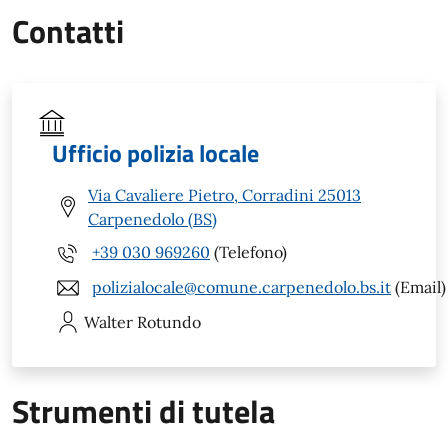
Contatti
Ufficio polizia locale
Via Cavaliere Pietro, Corradini 25013
Carpenedolo (BS)
+39 030 969260
(Telefono)
polizialocale@comune.carpenedolo.bs.it
(Email)
Walter
Rotundo
Strumenti di tutela