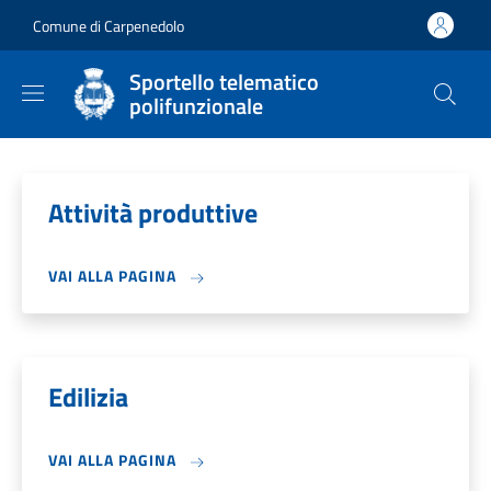
Salta al contenuto principale
Skip to footer content
Comune di Carpenedolo
Sportello telematico
polifunzionale
Attività produttive
VAI ALLA PAGINA
Edilizia
VAI ALLA PAGINA